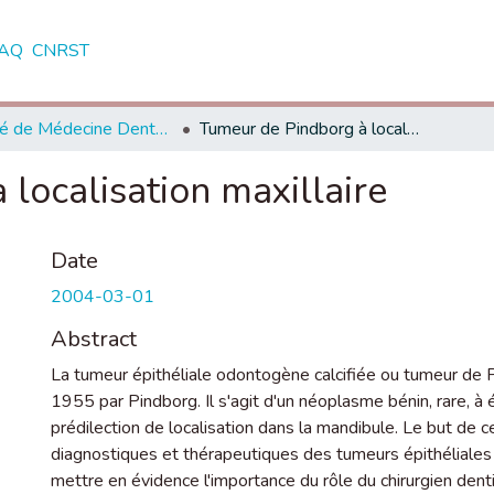
AQ
CNRST
Faculté de Médecine Dentaire - Rabat
Tumeur de Pindborg à localisation maxillaire
localisation maxillaire
Date
2004-03-01
Abstract
La tumeur épithéliale odontogène calcifiée ou tumeur de P
1955 par Pindborg. Il s'agit d'un néoplasme bénin, rare, à é
prédilection de localisation dans la mandibule. Le but de ce 
diagnostiques et thérapeutiques des tumeurs épithéliales 
mettre en évidence l'importance du rôle du chirurgien dent