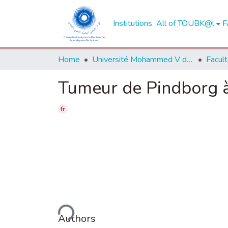
Institutions
All of TOUBK@l
F
Home
Université Mohammed V de Rabat
Tumeur de Pindborg à 
fr
Loading...
Authors