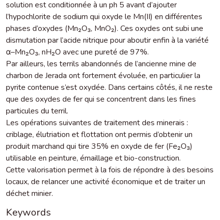
solution est conditionnée à un ph 5 avant d’ajouter
l’hypochlorite de sodium qui oxyde le Mn(II) en différentes
phases d’oxydes (Mn₂O₃, MnO₂). Ces oxydes ont subi une
dismutation par l’acide nitrique pour aboutir enfin à la variété
α–Mn₂O₃, nH₂O avec une pureté de 97%.
Par ailleurs, les terrils abandonnés de l’ancienne mine de
charbon de Jerada ont fortement évoluée, en particulier la
pyrite contenue s’est oxydée. Dans certains côtés, il ne reste
que des oxydes de fer qui se concentrent dans les fines
particules du terril.
Les opérations suivantes de traitement des minerais :
criblage, élutriation et flottation ont permis d’obtenir un
produit marchand qui tire 35% en oxyde de fer (Fe₂O₃)
utilisable en peinture, émaillage et bio-construction.
Cette valorisation permet à la fois de répondre à des besoins
locaux, de relancer une activité économique et de traiter un
déchet minier.
Keywords