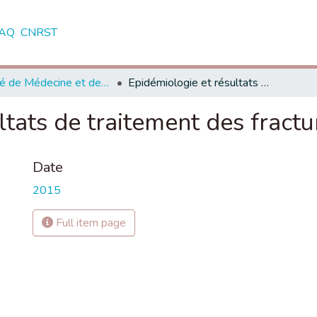
AQ
CNRST
Faculté de Médecine et de Pharmacie - Marrakech
Epidémiologie et résultats de traitement des fractures de la rotule
tats de traitement des fractu
Date
2015
Full item page