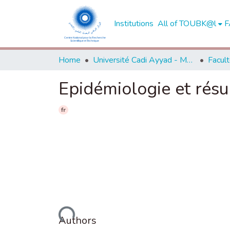
Institutions
All of TOUBK@l
F
Home
Université Cadi Ayyad - Marrakech
Epidémiologie et résul
fr
Loading...
Authors