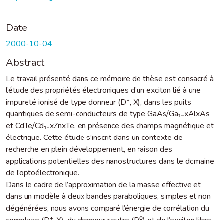
Date
2000-10-04
Abstract
Le travail présenté dans ce mémoire de thèse est consacré à
l’étude des propriétés électroniques d’un exciton lié à une
impureté ionisé de type donneur (D⁺, X), dans les puits
quantiques de semi-conducteurs de type GaAs/Ga₁₋xAlxAs
et CdTe/Cd₁₋xZnxTe, en présence des champs magnétique et
électrique. Cette étude s’inscrit dans un contexte de
recherche en plein développement, en raison des
applications potentielles des nanostructures dans le domaine
de l’optoélectronique.
Dans le cadre de l’approximation de la masse effective et
dans un modèle à deux bandes paraboliques, simples et non
dégénérées, nous avons comparé l’énergie de corrélation du
complexe (D⁺, X), du donneur neutre (D⁰) et de l’exciton libre