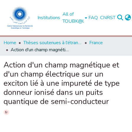
All of
Institutions
FAQ
CNRST
TOUBK@l
Home
Thèses soutenues à l'étranger
France
Action d'un champ magnétique et d'un champ électrique sur un exciton lié à une impureté de type donneur ionisé dans un puits quantique de semi-conducteur
Action d'un champ magnétique et
d'un champ électrique sur un
exciton lié à une impureté de type
donneur ionisé dans un puits
quantique de semi-conducteur
fr