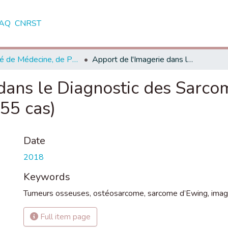
AQ
CNRST
Faculté de Médecine, de Pharmacie et de Médecine Dentaire - Fès
Apport de l'Imagerie dans le Diagnostic des Sarcomes Osseux chez l'Enfant (À propos de 55 cas)
 dans le Diagnostic des Sarc
 55 cas)
Date
2018
Keywords
Tumeurs osseuses
,
ostéosarcome
,
sarcome d’Ewing
,
imag
Full item page