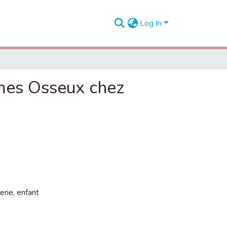
Log In
omes Osseux chez
erie
,
enfant