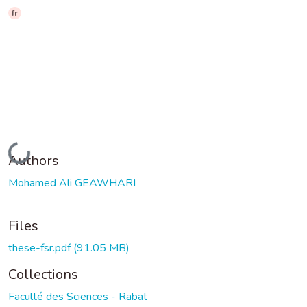
fr
Loading...
Authors
Mohamed Ali GEAWHARI
Files
these-fsr.pdf
(91.05 MB)
Collections
Faculté des Sciences - Rabat