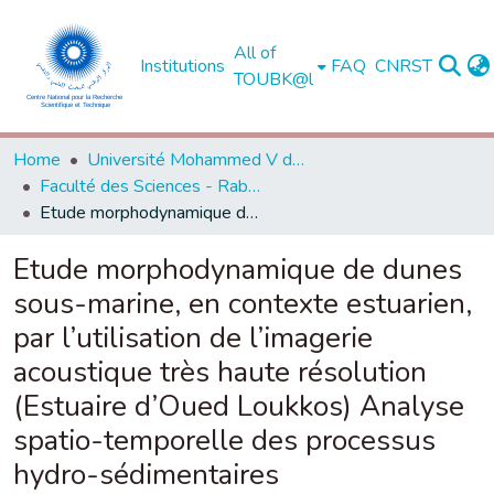
All of
Institutions
FAQ
CNRST
TOUBK@l
Home
Université Mohammed V de Rabat
Faculté des Sciences - Rabat
Etude morphodynamique de dunes sous-marine, en contexte estuarien, par l’utilisation de l’imagerie acoustique très haute résolution (Estuaire d’Oued Loukkos) Analyse spatio-temporelle des processus hydro-sédimentaires
Etude morphodynamique de dunes
sous-marine, en contexte estuarien,
par l’utilisation de l’imagerie
acoustique très haute résolution
(Estuaire d’Oued Loukkos) Analyse
spatio-temporelle des processus
hydro-sédimentaires