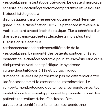
vésiculebiliairemétastatiquefutévoqué. Le geste chirurgical a
consisté en unecholécystectomieemportant le lit vésiculaire.
L'étudehistologique, a
diagnostiquéuncarcinomeneuroendocrinienpeudifférencié
grade 3 de la classification OMS. La patienteest revenue 4
mois plus tard avecictèrecholestatique. Elle a bénéficié d'un
drainage scanno-guidéetestdécédée 2 mois plus tard.
Discussion :Il s'agit d'un
carcinomeneuroendocrinienpeudifférencié de la
vésiculebiliaire, La majorité des patients sontidentifiés au
moment de la cholécystectomie pour lithiasevésiculaire car la
cliniqueestsouvent non spécifique, le syndrome
carcinoideestinférieur à 1% et les techniques
d'imagerieusuelles ne permettent pas de différencier entre
l'adénocarcinome et le carcinomeneuroendocrinien. Le
comportementbiologique des tumeursneuroendocrines, les
modalités du traitementappropriéet le pronostic global des
patients restentincertains. Conclusion :Bien
qu'ellesoituneentité rare, la tumeur neuroendocrine