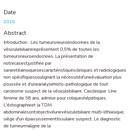
Date
2016
Abstract
Introduction : Les tumeursneuroendocrines de la
vésiculebiliairereprésentent 0,5% de toutes les
tumeursneuroendocrines. La présentation de
notrecasestjustifiée par
sararetéainsiquesescaractéristiquescliniques et radiologiques
non spécifiquessoulignant la nécessitéd'uneévaluation plus
poussée et d'uneanalysehisto-pathologique de tout
carcinome suspect de la vésiculebiliaire. Casclinique :Une
femme de 58 ans, admise pour coliqueshépatiques.
L'échographieet la TDM
abdominalesontobjectivéunevésiculebiliaire multi-lithiasique,
siège d'un épaississementtissulaire suspect. Le diagnostic
de tumeurmaligne de la