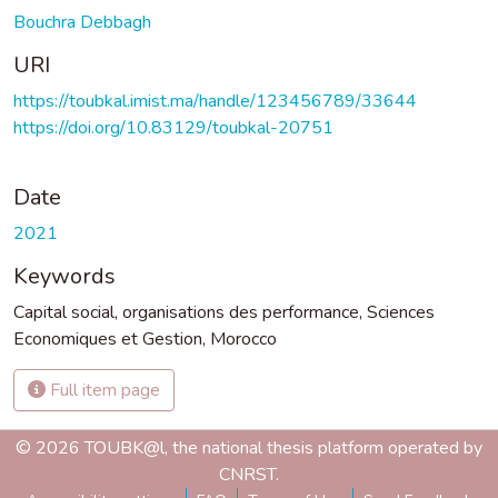
Bouchra Debbagh
URI
https://toubkal.imist.ma/handle/123456789/33644
https://doi.org/10.83129/toubkal-20751
Date
2021
Keywords
Capital social
,
organisations des performance
,
Sciences
Economiques et Gestion
,
Morocco
Full item page
© 2026 TOUBK@l, the national thesis platform operated by
CNRST.