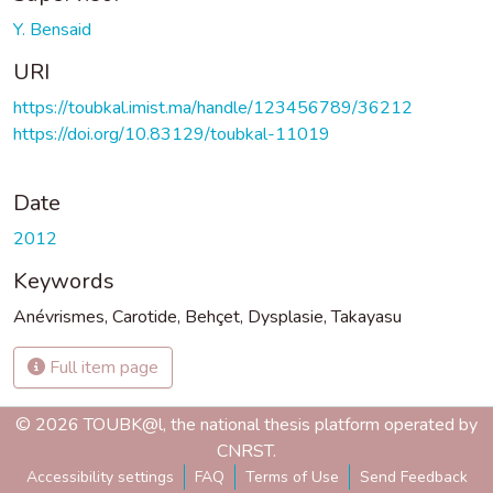
Y. Bensaid
URI
https://toubkal.imist.ma/handle/123456789/36212
https://doi.org/10.83129/toubkal-11019
Date
2012
Keywords
Anévrismes
,
Carotide
,
Behçet
,
Dysplasie
,
Takayasu
Full item page
© 2026 TOUBK@l, the national thesis platform operated by
CNRST.
Accessibility settings
FAQ
Terms of Use
Send Feedback