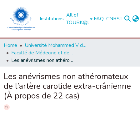
All of
Institutions
FAQ
CNRST
TOUBK@l
Home
Université Mohammed V de Rabat
Faculté de Médecine et de Pharmacie - Rabat
Les anévrismes non athéromateux de l’artère carotide extra-crânienne (À propos de 22 cas)
Les anévrismes non athéromateux
de l’artère carotide extra-crânienne
(À propos de 22 cas)
fr