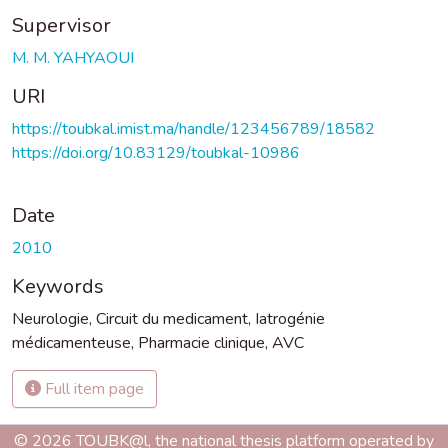
Supervisor
M. M. YAHYAOUI
URI
https://toubkal.imist.ma/handle/123456789/18582
https://doi.org/10.83129/toubkal-10986
Date
2010
Keywords
Neurologie
,
Circuit du medicament
,
Iatrogénie
médicamenteuse
,
Pharmacie clinique
,
AVC
Full item page
© 2026 TOUBK@l, the national thesis platform operated by