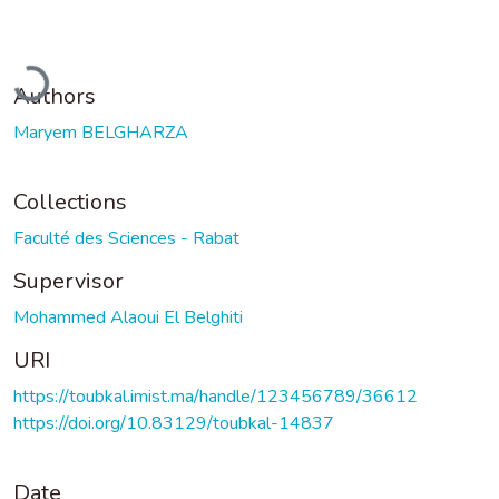
Loading...
Authors
Maryem BELGHARZA
Collections
Faculté des Sciences - Rabat
Supervisor
Mohammed Alaoui El Belghiti
URI
https://toubkal.imist.ma/handle/123456789/36612
https://doi.org/10.83129/toubkal-14837
Date