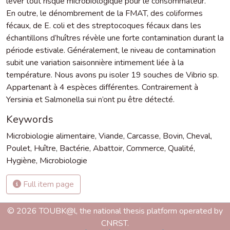
lever tout risque microbiologique pour le consommateur.
En outre, le dénombrement de la FMAT, des coliformes
fécaux, de E. coli et des streptocoques fécaux dans les
échantillons d’huîtres révèle une forte contamination durant la
période estivale. Généralement, le niveau de contamination
subit une variation saisonnière intimement liée à la
température. Nous avons pu isoler 19 souches de Vibrio sp.
Appartenant à 4 espèces différentes. Contrairement à
Yersinia et Salmonella sui n’ont pu être détecté.
Keywords
Microbiologie alimentaire
,
Viande
,
Carcasse
,
Bovin
,
Cheval
,
Poulet
,
Huître
,
Bactérie
,
Abattoir
,
Commerce
,
Qualité
,
Hygiène
,
Microbiologie
Full item page
© 2026 TOUBK@l, the national thesis platform operated by
CNRST.