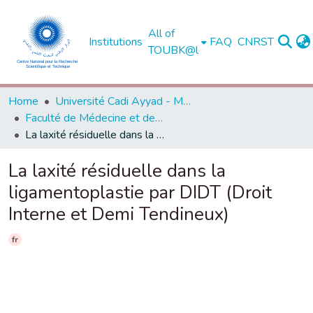
All of
Institutions
FAQ
CNRST
TOUBK@l
Home
Université Cadi Ayyad - Marrakech
Faculté de Médecine et de Pharmacie - Marrakech
La laxité résiduelle dans la ligamentoplastie par DIDT (Droit Interne et Demi Tendineux)
La laxité résiduelle dans la
ligamentoplastie par DIDT (Droit
Interne et Demi Tendineux)
fr