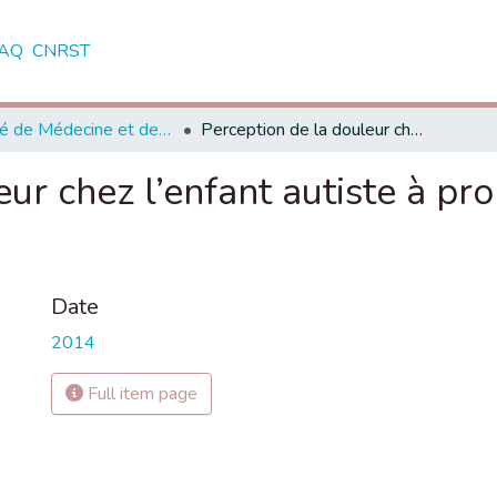
AQ
CNRST
Faculté de Médecine et de Pharmacie - Marrakech
Perception de la douleur chez l’enfant autiste à propos de 40 cas Hôpital militaire Avicenne.
eur chez l’enfant autiste à pr
Date
2014
Full item page