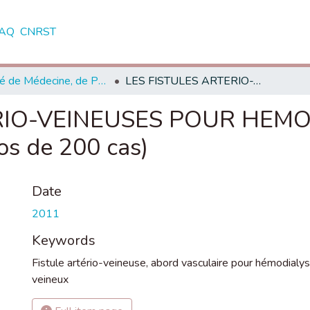
AQ
CNRST
Faculté de Médecine, de Pharmacie et de Médecine Dentaire - Fès
LES FISTULES ARTERIO-VEINEUSES POUR HEMODYALISE CHRONIQUE (A propos de 200 cas)
RIO-VEINEUSES POUR HEM
s de 200 cas)
Date
2011
Keywords
Fistule artério-veineuse
,
abord vasculaire pour hémodialy
veineux