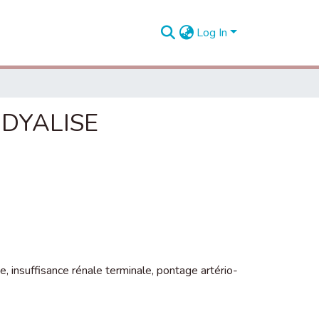
Log In
ODYALISE
se
,
insuffisance rénale terminale
,
pontage artério-