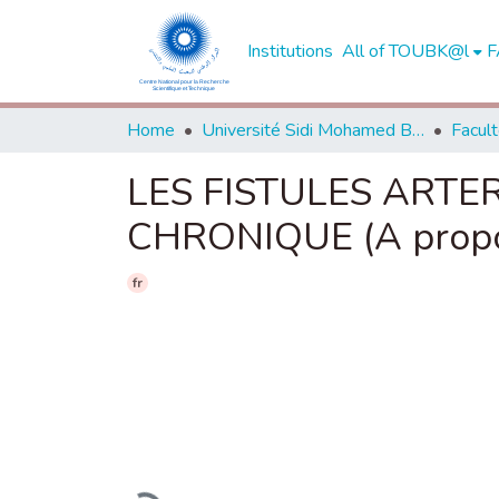
Institutions
All of TOUBK@l
F
Home
Université Sidi Mohamed Ben Abdellah de Fès
LES FISTULES ARTE
CHRONIQUE (A propo
fr
Loading...