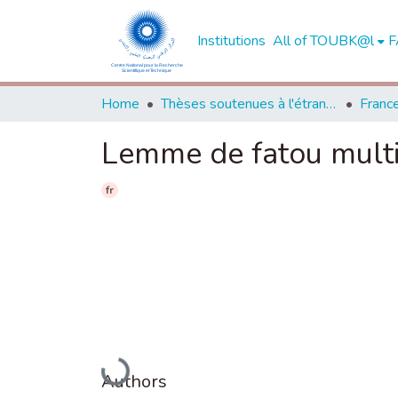
Institutions
All of TOUBK@l
F
Home
Thèses soutenues à l'étranger
Franc
Lemme de fatou mult
fr
Loading...
Authors