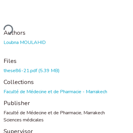
ding...
Authors
Loubna MOULAHID
Files
these86-21.pdf
(5.39 MB)
Collections
Faculté de Médecine et de Pharmacie - Marrakech
Publisher
Faculté de Médecine et de Pharmacie, Marrakech
Sciences médicales
Supervisor