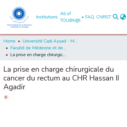
All of
Institutions
FAQ
CNRST
TOUBK@l
Home
Université Cadi Ayyad - Marrakech
Faculté de Médecine et de Pharmacie - Marrakech
La prise en charge chirurgicale du cancer du rectum au CHR Hassan II Agadir
La prise en charge chirurgicale du
cancer du rectum au CHR Hassan II
Agadir
fr