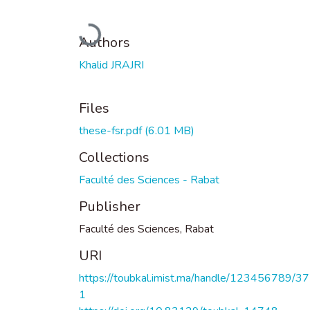
Loading...
Authors
Khalid JRAJRI
Files
these-fsr.pdf
(6.01 MB)
Collections
Faculté des Sciences - Rabat
Publisher
Faculté des Sciences, Rabat
URI
https://toubkal.imist.ma/handle/123456789/3
1