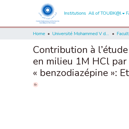
Institutions
All of TOUBK@l
F
Home
Université Mohammed V de Rabat
Contribution à l’étude
en milieu 1M HCl par 
« benzodiazépine »: E
fr