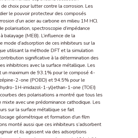
 de choix pour lutter contre la corrosion. Les
udier le pouvoir protecteur des composés
rrosion d’un acier au carbone en milieu 1M HCl
de polarisation, spectroscopie d’impédance
 à balayage (MEB). L’influence de la
e mode d’adsorption de ces inhibiteurs sur la
ue utilisant la méthode DFT et la simulation
ntribution significative à la détermination des
 inhibitrices avec la surface métallique. Les
gnent un maximum de 93.1% pour le composé 4-
iazépine-2-one (POBD) et 94.5% pour le
ihydro-1H-imidazol-1-yl)ethan-1-one (TOEI)
courbes des polarisations a montré que tous les
pe mixte avec une prédominance cathodique. Les
rs sur la surface métallique se fait
blocage géométrique et formation d’un film
vons monté aussi que ces inhibiteurs s’adsorbent
ngmuir et ils agissent via des adsorptions