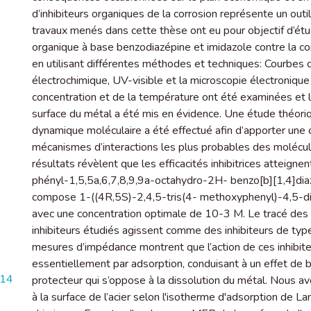
d’inhibiteurs organiques de la corrosion représente un outil
travaux menés dans cette thèse ont eu pour objectif d’ét
organique à base benzodiazépine et imidazole contre la co
en utilisant différentes méthodes et techniques: Courbes 
électrochimique, UV-visible et la microscopie électronique
concentration et de la température ont été examinées et l
surface du métal a été mis en évidence. Une étude théoriq
dynamique moléculaire a été effectué afin d’apporter une co
mécanismes d’interactions les plus probables des molécules
résultats révèlent que les efficacités inhibitrices attei
phényl-1,5,5a,6,7,8,9,9a-octahydro-2H- benzo[b][1,4]d
compose 1-((4R,5S)-2,4,5-tris(4- methoxyphenyl)-4,5-d
avec une concentration optimale de 10-3 M. Le tracé des 
inhibiteurs étudiés agissent comme des inhibiteurs de ty
mesures d’impédance montrent que l’action de ces inhibiteu
essentiellement par adsorption, conduisant à un effet de 
714
protecteur qui s’oppose à la dissolution du métal. Nous a
à la surface de l’acier selon l'isotherme d'adsorption de La