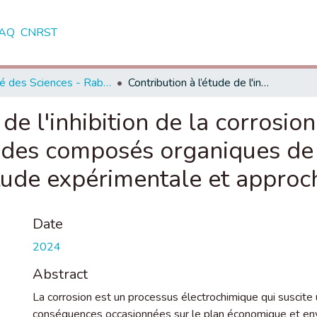
AQ
CNRST
Faculté des Sciences - Rabat
Contribution à l’étude de l'inhibition de la corrosion de l'acier au carbone en milieu 1M HCl par des composés organiques de type « imidazole » et « benzodiazépine »: Etude expérimentale et approche théorique
 de l'inhibition de la corrosio
des composés organiques de t
tude expérimentale et approc
Date
2024
Abstract
La corrosion est un processus électrochimique qui suscite u
conséquences occasionnées sur le plan économique et envi