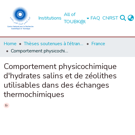
All of
Institutions
FAQ
CNRST
TOUBK@l
Home
Thèses soutenues à l'étranger
France
Comportement physicochimique d'hydrates salins et de zéolithes utilisables dans des échanges thermochimiques
Comportement physicochimique
d'hydrates salins et de zéolithes
utilisables dans des échanges
thermochimiques
fr