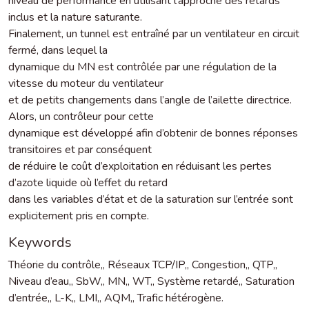
niveau de performance en utilisant l’approche des retards
inclus et la nature saturante.
Finalement, un tunnel est entraîné par un ventilateur en circuit
fermé, dans lequel la
dynamique du MN est contrôlée par une régulation de la
vitesse du moteur du ventilateur
et de petits changements dans l’angle de l’ailette directrice.
Alors, un contrôleur pour cette
dynamique est développé afin d’obtenir de bonnes réponses
transitoires et par conséquent
de réduire le coût d’exploitation en réduisant les pertes
d’azote liquide où l’effet du retard
dans les variables d’état et de la saturation sur l’entrée sont
explicitement pris en compte.
Keywords
Théorie du contrôle,
,
Réseaux TCP/IP,
,
Congestion,
,
QTP,
,
Niveau d’eau,
,
SbW,
,
MN,
,
WT,
,
Système retardé,
,
Saturation
d’entrée,
,
L-K,
,
LMI,
,
AQM,
,
Trafic hétérogène.