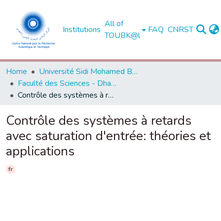
All of
Institutions
FAQ
CNRST
TOUBK@l
Home
Université Sidi Mohamed Ben Abdellah de Fès
Faculté des Sciences - Dhar El Mahraz - Fès
Contrôle des systèmes à retards avec saturation d'entrée: théories et applications
Contrôle des systèmes à retards
avec saturation d'entrée: théories et
applications
fr