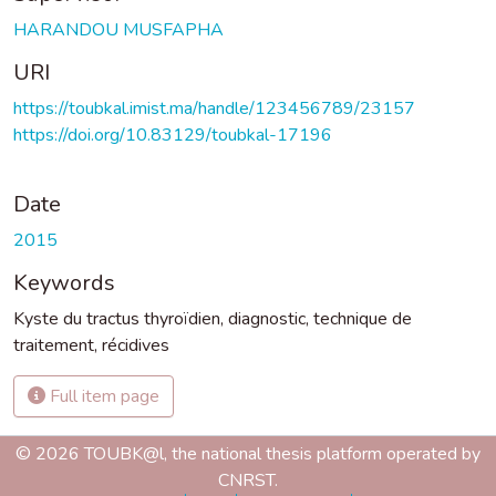
HARANDOU MUSFAPHA
URI
https://toubkal.imist.ma/handle/123456789/23157
https://doi.org/10.83129/toubkal-17196
Date
2015
Keywords
Kyste du tractus thyroïdien
,
diagnostic
,
technique de
traitement
,
récidives
Full item page
© 2026 TOUBK@l, the national thesis platform operated by
CNRST.