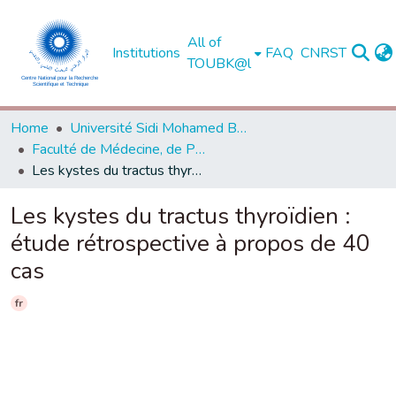
All of
Institutions
FAQ
CNRST
TOUBK@l
Home
Université Sidi Mohamed Ben Abdellah de Fès
Faculté de Médecine, de Pharmacie et de Médecine Dentaire - Fès
Les kystes du tractus thyroïdien : étude rétrospective à propos de 40 cas
Les kystes du tractus thyroïdien :
étude rétrospective à propos de 40
cas
fr