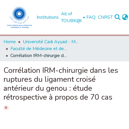
All of
Institutions
FAQ
CNRST
TOUBK@l
Home
Université Cadi Ayyad - Marrakech
Faculté de Médecine et de Pharmacie - Marrakech
Corrélation IRM-chirurgie dans les ruptures du ligament croisé antérieur du genou : étude rétrospective à propos de 70 cas
Corrélation IRM-chirurgie dans les
ruptures du ligament croisé
antérieur du genou : étude
rétrospective à propos de 70 cas
fr