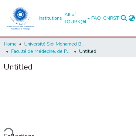
All of
Institutions
FAQ
CNRST
TOUBK@l
Home
Université Sidi Mohamed Ben Abdellah de Fès
Faculté de Médecine, de Pharmacie et de Médecine Dentaire - Fès
Untitled
Untitled
ding...