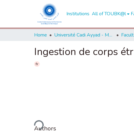
Institutions
All of TOUBK@l
F
Home
Université Cadi Ayyad - Marrakech
Ingestion de corps ét
fr
Loading...
Authors