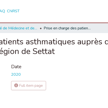
AQ
CNRST
Faculté de Médecine et de Pharmacie - Marrakech
Prise en charge des patients asthmatiques auprès des médecins généralistes dans la région de Settat
patients asthmatiques auprès
égion de Settat
Date
2020
Full item page