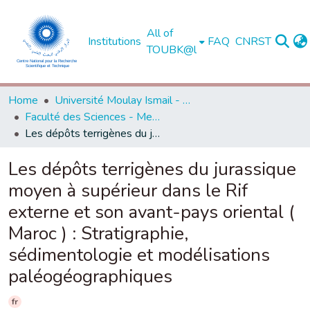
All of
Institutions
FAQ
CNRST
TOUBK@l
Home
Université Moulay Ismail - Meknès -
Faculté des Sciences - Meknès
Les dépôts terrigènes du jurassique moyen à supérieur dans le Rif externe et son avant-pays oriental ( Maroc ) : Stratigraphie, sédimentologie et modélisations paléogéographiques
Les dépôts terrigènes du jurassique
moyen à supérieur dans le Rif
externe et son avant-pays oriental (
Maroc ) : Stratigraphie,
sédimentologie et modélisations
paléogéographiques
fr