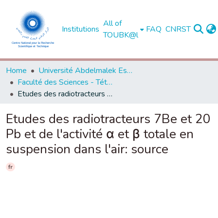
All of
Institutions
FAQ
CNRST
TOUBK@l
Home
Université Abdelmalek Essaadi - Tétouan
Faculté des Sciences - Tétouan
Etudes des radiotracteurs 7Be et 20 Pb et de l'activité α et β totale en suspension dans l'air: source
Etudes des radiotracteurs 7Be et 20
Pb et de l'activité α et β totale en
suspension dans l'air: source
fr