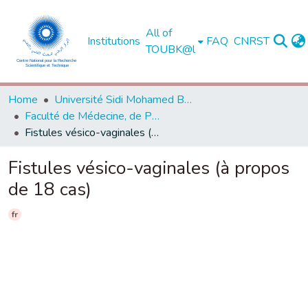
All of
Institutions
FAQ
CNRST
TOUBK@l
Home
Université Sidi Mohamed Ben Abdellah de Fès
Faculté de Médecine, de Pharmacie et de Médecine Dentaire - Fès
Fistules vésico-vaginales (à propos de 18 cas)
Fistules vésico-vaginales (à propos
de 18 cas)
fr