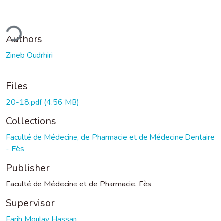
ding...
Authors
Zineb Oudrhiri
Files
20-18.pdf
(4.56 MB)
Collections
Faculté de Médecine, de Pharmacie et de Médecine Dentaire
- Fès
Publisher
Faculté de Médecine et de Pharmacie, Fès
Supervisor
Farih Moulay Hassan