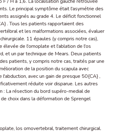
 F / H à 1,6. La localisation gauche retrouvée
ents. Le principal symptôme était l'asymétrie des
ents assignés au grade 4. Le déficit fonctionnel
0{CA} . Tous les patients rapportaient des
vertébral et les malformations associées, évaluer
on chirurgicale. 11 épaules (y compris notre cas),
e élevée de l'omoplate et l'ablation de l'os
d, et un par technique de Mears. Deux patients
es patients, y compris notre cas, traités par une
mélioration de la position du scapula avec
́ de l'abduction, avec un gain de presque 50{CA} ,
nificativement réduite voir disparue. Les autres
n : La résection du bord supéro-medial de
 de choix dans la déformation de Sprengel
moplate
,
los omovertebral
,
traitement chirurgical.