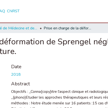
AQ
CNRST
Faculté de Médecine et de Pharmacie - Rabat
Prise en charge de la déformation de Sprengel négligée: à propos d'un cas et revue de littérature.
déformation de Sprengel négl
ture.
Date
2018
Abstract
Objectifs : _Conna{copy}itre l'aspect clinique et radiologiqu
_{phono}Etudier les approches thérapeutiques et leurs résu
méthodes : Notre étude menée sur 16 patients :15 cas d'un