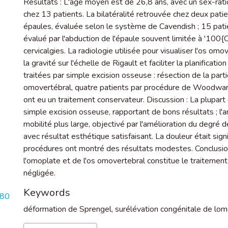
Résultats : L'âge moyen est de 26,8 ans, avec un sex-ratio
chez 13 patients. La bilatéralité retrouvée chez deux pati
épaules, évaluée selon le système de Cavendish ; 15 pati
évalué par l'abduction de l'épaule souvent limitée à '10
cervicalgies. La radiologie utilisée pour visualiser l'os omo
la gravité sur l'échelle de Rigault et faciliter la planificati
traitées par simple excision osseuse : résection de la parti
omovertébral, quatre patients par procédure de Woodwar
ont eu un traitement conservateur. Discussion : La plupart d
simple excision osseuse, rapportant de bons résultats ; l'a
mobilité plus large, objectivé par l'amélioration du degre
avec résultat esthétique satisfaisant. La douleur était sig
procédures ont montré des résultats modestes. Conclusio
l'omoplate et de l'os omovertebral constitue le traitement
négligée.
Keywords
880
déformation de Sprengel
,
surélévation congénitale de lo