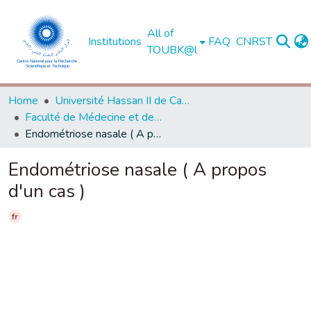
All of
Institutions
FAQ
CNRST
TOUBK@l
Home
Université Hassan II de Casablanca
Faculté de Médecine et de Pharmacie - Casablanca
Endométriose nasale ( A propos d'un cas )
Endométriose nasale ( A propos
d'un cas )
fr