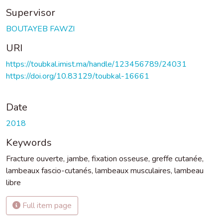
Supervisor
BOUTAYEB FAWZI
URI
https://toubkal.imist.ma/handle/123456789/24031
https://doi.org/10.83129/toubkal-16661
Date
2018
Keywords
Fracture ouverte
,
jambe
,
fixation osseuse
,
greffe cutanée
,
lambeaux fascio-cutanés
,
lambeaux musculaires
,
lambeau
libre
Full item page