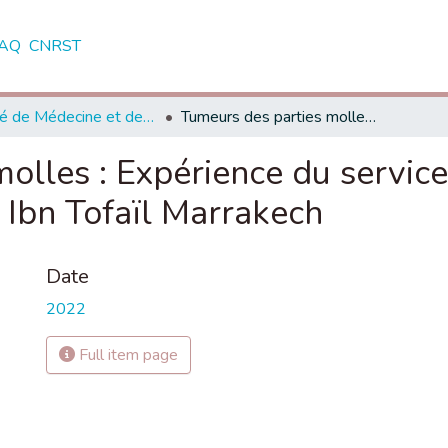
AQ
CNRST
Faculté de Médecine et de Pharmacie - Marrakech
Tumeurs des parties molles : Expérience du service Traumatologie-orthopédie A, Hôpital Ibn Tofaïl Marrakech
olles : Expérience du servic
 Ibn Tofaïl Marrakech
Date
2022
Full item page