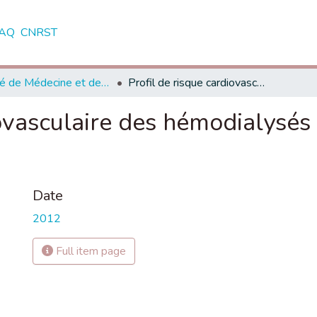
AQ
CNRST
Faculté de Médecine et de Pharmacie - Marrakech
Profil de risque cardiovasculaire des hémodialysés chroniques dans la région de Marrakech
iovasculaire des hémodialysés
Date
2012
Full item page