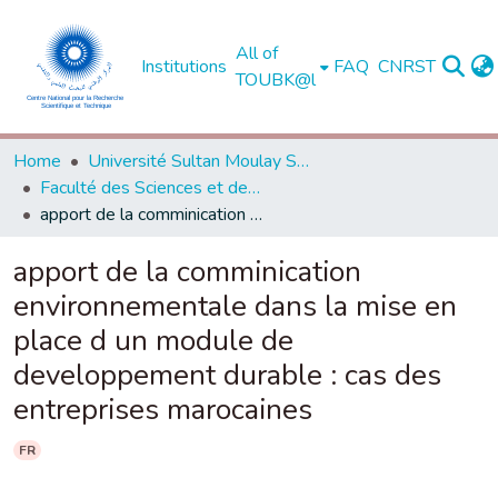
All of
Institutions
FAQ
CNRST
TOUBK@l
Home
Université Sultan Moulay Slimane - Béni Mellal
Faculté des Sciences et des Techniques, Béni Mellal
apport de la comminication environnementale dans la mise en place d un module de developpement durable : cas des entreprises marocaines
apport de la comminication
environnementale dans la mise en
place d un module de
developpement durable : cas des
entreprises marocaines
FR