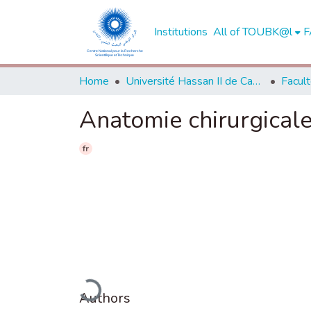
Institutions
All of TOUBK@l
F
Home
Université Hassan II de Casablanca
Anatomie chirurgicale
fr
Loading...
Authors