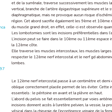
et de la surrénale, traverse successivement les muscles la
vertical, branche de l’artère épigastrique supérieure et le 
diaphragmatique, mais ne provoque aucun risque d’ischémie 
région. Cet abord sacrifie également les 9ème et 10ème ne
du muscle grand droit, en effet, celle-ci est observée quand
nca
Les lombotomies sont les incisions préférentielles dans l’a
L’incision peut se faire dans le 10ème ou 11ème espace i
la 12ème côte.
Elle traverse les muscles intercostaux, les muscles larges 
respecter le 12ème nerf intercostal et le nerf gd abdomino-
lombes.
197
Le 12ème nerf intercostal passe à un centimètre et demi e
oblique correctement placée permet de les éviter. Cette i
essentiels : le péritoine en avant et la plèvre en haut.
L’abord du pelvis se fait essentiellement par voies antérie
incisions donnent accès à l’uretère pelvien, la vessie, la pr
vésical dans la chirurgie de l’incontinence urinaire de la 