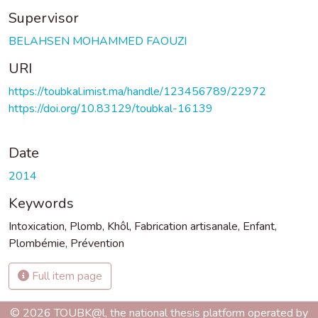
Supervisor
BELAHSEN MOHAMMED FAOUZI
URI
https://toubkal.imist.ma/handle/123456789/22972
https://doi.org/10.83129/toubkal-16139
Date
2014
Keywords
Intoxication
,
Plomb
,
Khôl
,
Fabrication artisanale
,
Enfant
,
Plombémie
,
Prévention
Full item page
© 2026 TOUBK@l, the national thesis platform operated by