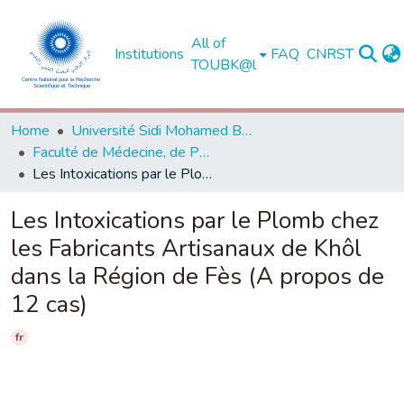
All of
Institutions
FAQ
CNRST
TOUBK@l
Home
Université Sidi Mohamed Ben Abdellah de Fès
Faculté de Médecine, de Pharmacie et de Médecine Dentaire - Fès
Les Intoxications par le Plomb chez les Fabricants Artisanaux de Khôl dans la Région de Fès (A propos de 12 cas)
Les Intoxications par le Plomb chez
les Fabricants Artisanaux de Khôl
dans la Région de Fès (A propos de
12 cas)
fr