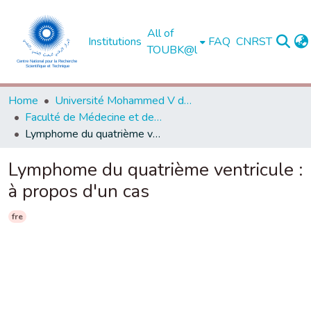
All of
Institutions
FAQ
CNRST
TOUBK@l
Home
Université Mohammed V de Rabat
Faculté de Médecine et de Pharmacie - Rabat
Lymphome du quatrième ventricule : à propos d'un cas
Lymphome du quatrième ventricule :
à propos d'un cas
fre