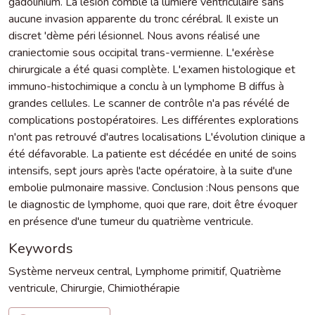
gadolinium. La lésion comble la lumière ventriculaire sans
aucune invasion apparente du tronc cérébral. Il existe un
discret 'dème péri lésionnel. Nous avons réalisé une
craniectomie sous occipital trans-vermienne. L'exérèse
chirurgicale a été quasi complète. L'examen histologique et
immuno-histochimique a conclu à un lymphome B diffus à
grandes cellules. Le scanner de contrôle n'a pas révélé de
complications postopératoires. Les différentes explorations
n'ont pas retrouvé d'autres localisations L'évolution clinique a
été défavorable. La patiente est décédée en unité de soins
intensifs, sept jours après l'acte opératoire, à la suite d'une
embolie pulmonaire massive. Conclusion :Nous pensons que
le diagnostic de lymphome, quoi que rare, doit être évoquer
en présence d'une tumeur du quatrième ventricule.
Keywords
Système nerveux central
,
Lymphome primitif
,
Quatrième
ventricule
,
Chirurgie
,
Chimiothérapie