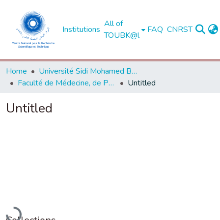
All of
Institutions
FAQ
CNRST
TOUBK@l
Home
Université Sidi Mohamed Ben Abdellah de Fès
Faculté de Médecine, de Pharmacie et de Médecine Dentaire - Fès
Untitled
Untitled
Loading...