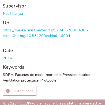
Supervisor
Nabil Kanjaa
URI
https://toubkal.imist.ma/handle/123456789/34965
https://doi.org/10.83129/toubkal-16004
Date
2016
Keywords
SDRA
,
Facteurs de morbi-mortalité
,
Pression motrice
,
Ventilation protectrice
,
Protocole
Full item page
© 2026 TOUBK@l, the national thesis platform operated by