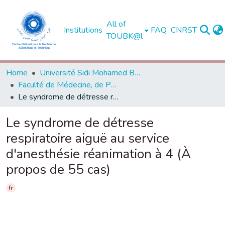
All of
Institutions
FAQ
CNRST
TOUBK@l
Home
Université Sidi Mohamed Ben Abdellah de Fès
Faculté de Médecine, de Pharmacie et de Médecine Dentaire - Fès
Le syndrome de détresse respiratoire aiguë au service d'anesthésie réanimation à 4 (À propos de 55 cas)
Le syndrome de détresse
respiratoire aiguë au service
d'anesthésie réanimation à 4 (À
propos de 55 cas)
fr