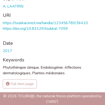
A. LAATIRIS
URI
https://toubkal.imist.ma/handle/123456789/36410
https://doi.org/10.83129/toubkal-7059
Date
2017
Keywords
Phytothérapie clinique
,
Endobiogénie
,
Affections
dermatologiques
,
Plantes médicinales
Full item page
© 2026 TOUBK@l, the national thesis platform operated by
CNRST.