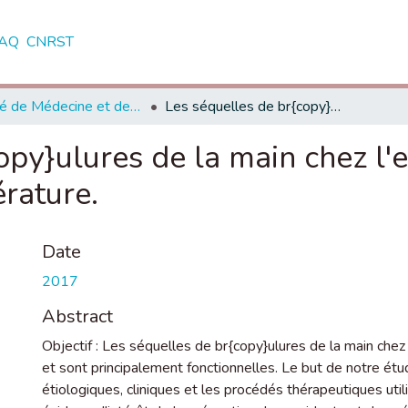
AQ
CNRST
Faculté de Médecine et de Pharmacie - Rabat
Les séquelles de br{copy}ulures de la main chez l'enfant, à propos de 61 cas avec revue de littérature.
opy}ulures de la main chez l'e
́rature.
Date
2017
Abstract
Objectif : Les séquelles de br{copy}ulures de la main che
et sont principalement fonctionnelles. Le but de notre étud
étiologiques, cliniques et les procédés thérapeutiques util