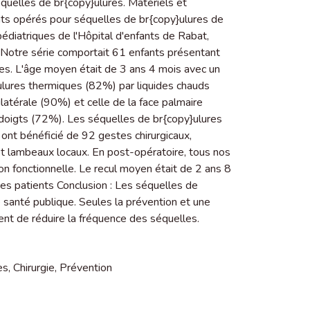
équelles de br{copy}ulures. Matériels et
nts opérés pour séquelles de br{copy}ulures de
édiatriques de l'Hôpital d'enfants de Rabat,
Notre série comportait 61 enfants présentant
es. L'âge moyen était de 3 ans 4 mois avec un
ulures thermiques (82%) par liquides chauds
ilatérale (90%) et celle de la face palmaire
s doigts (72%). Les séquelles de br{copy}ulures
ont bénéficié de 92 gestes chirurgicaux,
et lambeaux locaux. En post-opératoire, tous nos
tion fonctionnelle. Le recul moyen était de 2 ans 8
es patients Conclusion : Les séquelles de
 santé publique. Seules la prévention et une
t de réduire la fréquence des séquelles.
es
,
Chirurgie
,
Prévention