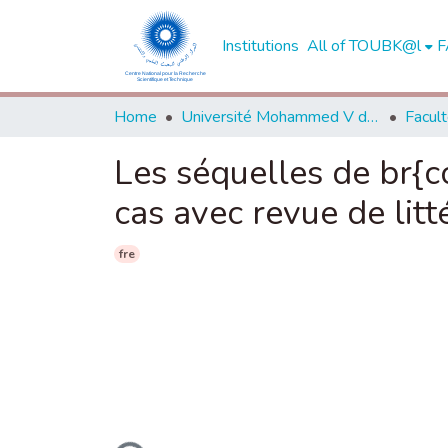
Institutions
All of TOUBK@l
F
Home
Université Mohammed V de Rabat
Les séquelles de br{c
cas avec revue de litte
fre
Loading...