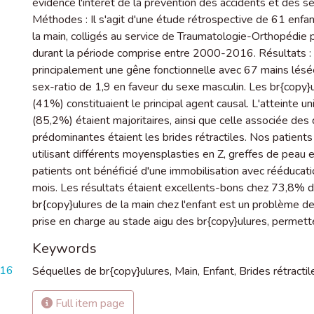
évidence l'intérêt de la prévention des accidents et des s
Méthodes : Il s'agit d'une étude rétrospective de 61 enfa
la main, colligés au service de Traumatologie-Orthopédie p
durant la période comprise entre 2000-2016. Résultats : 
principalement une gêne fonctionnelle avec 67 mains lésé
sex-ratio de 1,9 en faveur du sexe masculin. Les br{copy}
(41%) constituaient le principal agent causal. L'atteinte un
(85,2%) étaient majoritaires, ainsi que celle associée de
prédominantes étaient les brides rétractiles. Nos patients 
utilisant différents moyensplasties en Z, greffes de peau 
patients ont bénéficié d'une immobilisation avec rééduca
mois. Les résultats étaient excellents-bons chez 73,8% d
br{copy}ulures de la main chez l'enfant est un problème de
prise en charge au stade aigu des br{copy}ulures, permetten
Keywords
816
Séquelles de br{copy}ulures
,
Main
,
Enfant
,
Brides rétractil
Full item page