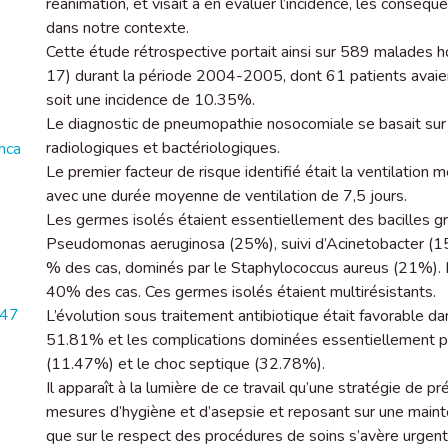
réanimation, et visait à en évaluer l’incidence, les conséqu
dans notre contexte.
Cette étude rétrospective portait ainsi sur 589 malades hos
17) durant la période 2004-2005, dont 61 patients avai
soit une incidence de 10.35%.
Le diagnostic de pneumopathie nosocomiale se basait sur u
radiologiques et bactériologiques.
nca
Le premier facteur de risque identifié était la ventilatio
avec une durée moyenne de ventilation de 7,5 jours.
Les germes isolés étaient essentiellement des bacilles g
Pseudomonas aeruginosa (25%), suivi d’Acinetobacter (15
% des cas, dominés par le Staphylococcus aureus (21%). L
40% des cas. Ces germes isolés étaient multirésistants.
447
L’évolution sous traitement antibiotique était favorable d
51.81% et les complications dominées essentiellement pa
(11.47%) et le choc septique (32.78%).
Il apparaît à la lumière de ce travail qu’une stratégie de pr
mesures d’hygiène et d’asepsie et reposant sur une mainte
que sur le respect des procédures de soins s’avère urgen