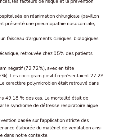
ences, les facteurs de risque et la prévention
pitalisés en réanimation chirurgicale (pavillon
ent présenté une pneumopathie nosocomiale,
n faisceau d’arguments cliniques, biologiques,
n mécanique, retrouvée chez 95% des patients
ram négatif (72.72%), avec en tête
%). Les cocci gram positif représentaient 27.28
e caractère polymicrobien était retrouvé dans
ans 49.18 % des cas. La mortalité était de
r le syndrome de détresse respiratoire aigue
évention basée sur l’application stricte des
nance élaborée du matériel de ventilation ainsi
te dans notre contexte.