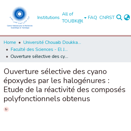
All of
Institutions
FAQ
CNRST
TOUBK@l
Home
Université Chouaib Doukkali - El Jadida
Faculté des Sciences - El Jadida
Ouverture sélective des cyano époxydes par les halogénures : Etude de la réactivité des composés polyfonctionnels obtenus
Ouverture sélective des cyano
époxydes par les halogénures :
Etude de la réactivité des composés
polyfonctionnels obtenus
fr