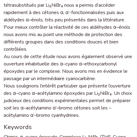
tétrasubstitués par Li₂NiBr₄ nous a permis d’accéder
rapidement à des cétones α, α’-fonctionnalisées puis aux
aldélydes α–énols, très peu présentés dans la littérature.
Pour mieux contrôler la réactivité de ces aldéhydes α–énols
nous avons mis au point une méthode de protection des
différents groupes dans des conditions douces et bien
contrôlées.
Au cours de cette étude nous avons également observé une
ouverture inhabituelle des α–cyano α–ethoxycarbonyl
époxydes par le complexe. Nous avons mis en évidence le
passage par un intermédiaire cyanocarbène.
Nous soulignons l’intérêt particulier que présente l’ouverture
des α–cyano α–acétylamino époxydes par Li₂NiBr₄. Un choix
judicieux des conditions expérimentales permet de préparer
soit les α–acétylamino α’–bromo cétones soit les –
acétylamino α’–bromo cyanhydrines.
Keywords
Chimie
,
α–cyano époxyde
,
Complexe Li₂NiBr₄/THF
,
Cyano